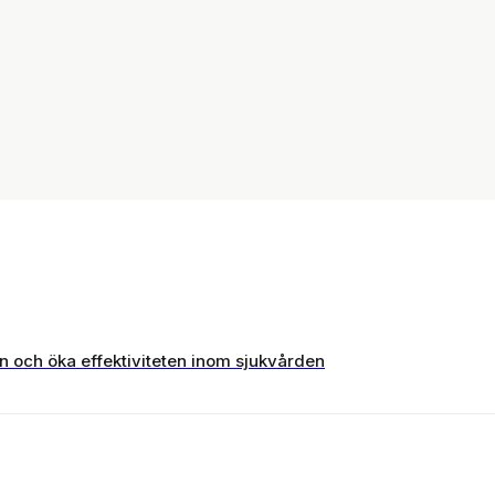
m. Del 2:
sjukvård. Del
sjukvården i
Hälsokampe
ing oftast
1: Grunden
sverige per
Vita Rocka
år
Vilket Pri
LÄS
LÄS
LÄS
en och öka effektiviteten inom sjukvården