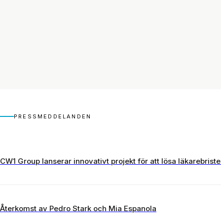
sjukvårdssystem. Del 3:
sjukvårdssyste
Problemet med felstyrd
Varför samordn
vård
misslyckas
LÄS
LÄS
PRESSMEDDELANDEN
CW1 Group lanserar innovativt projekt för att lösa läkarebrist
Återkomst av Pedro Stark och Mia Espanola