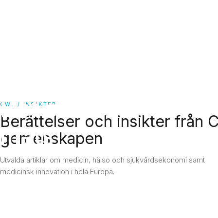
GROUP
bättre
CW1 Group
For the world
For patients
sjukvård.
For partners
Trends & insights
en
Del 8:
Contact
Det som
CW1 / INSIKTER
Berättelser och insikter från
mäts
gemenskapen
LÄS HELA ARTIKELN
Utvalda artiklar om medicin, hälso och sjukvårdsekonomi samt
medicinsk innovation i hela Europa.