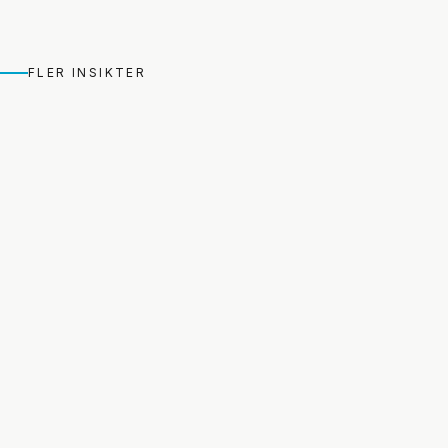
FLER INSIKTER
För ett bättre hälso och
För ett bättre 