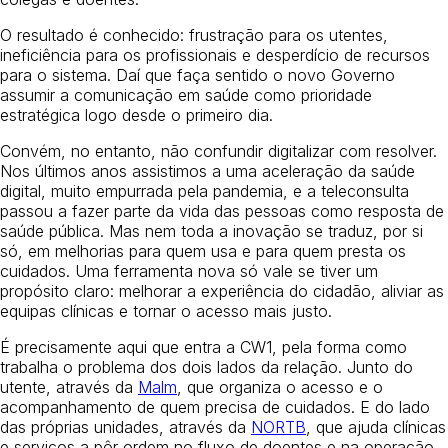
O resultado é conhecido: frustração para os utentes,
ineficiência para os profissionais e desperdício de recursos
para o sistema. Daí que faça sentido o novo Governo
assumir a comunicação em saúde como prioridade
estratégica logo desde o primeiro dia.
Convém, no entanto, não confundir digitalizar com resolver.
Nos últimos anos assistimos a uma aceleração da saúde
digital, muito empurrada pela pandemia, e a teleconsulta
passou a fazer parte da vida das pessoas como resposta de
saúde pública. Mas nem toda a inovação se traduz, por si
só, em melhorias para quem usa e para quem presta os
cuidados. Uma ferramenta nova só vale se tiver um
propósito claro: melhorar a experiência do cidadão, aliviar as
equipas clínicas e tornar o acesso mais justo.
É precisamente aqui que entra a CW1, pela forma como
trabalha o problema dos dois lados da relação. Junto do
utente, através da
Malm
, que organiza o acesso e o
acompanhamento de quem precisa de cuidados. E do lado
das próprias unidades, através da
NORTB
, que ajuda clínicas
e serviços a pôr ordem no fluxo de doentes e na operação