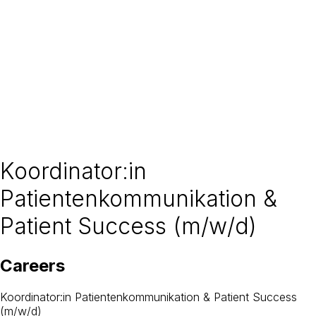
GROUP
CW1 Group
For the world
For patients
For partners
Trends & insights
en
Contact
Koordinator:in
Patientenkommunikation &
Patient Success (m/w/d)
Careers
Koordinator:in Patientenkommunikation & Patient Success
(m/w/d)