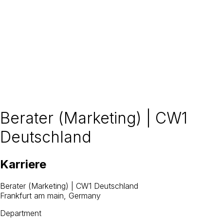
GROUP
CW1 Group
For the world
For patients
For partners
Trends & insights
en
Contact
Berater (Marketing) | CW1
Deutschland
Karriere
Berater (Marketing) | CW1 Deutschland
Frankfurt am main, Germany
Department